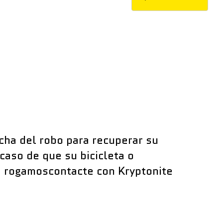
 form:
.
cha del robo para recuperar su
caso de que su bicicleta o
e rogamoscontacte con Kryptonite