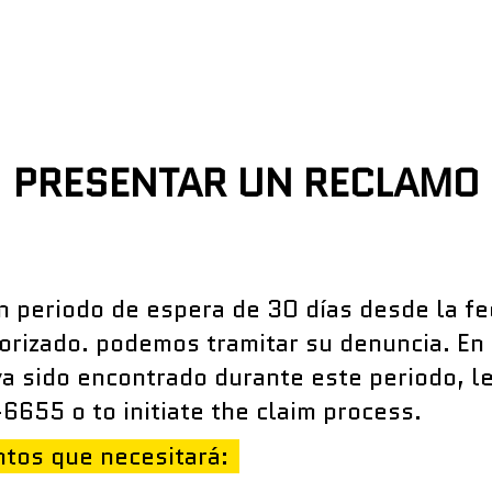
e elementos necesarios
PRESENTAR UN RECLAMO
are the items you'll need to complete this
 confirmation number from registering your lock and key with our ATPO
 periodo de espera de 30 días desde la fe
email that it was registered with.
cture of your broken lock.
torizado. podemos tramitar su denuncia. En 
cture of your original key.
ya sido encontrado durante este periodo, l
cture of the official police report.
5 o to initiate the claim process.
ntos que necesitará: