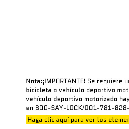
Lista d
These 
Your
Nota:¡IMPORTANTE! Se requiere un
The 
A pi
bicicleta o vehículo deportivo mo
A pi
vehículo deportivo motorizado ha
A pi
en 800-SAY-LOCK/001-781-828-665
Haga clic aquí para ver los eleme